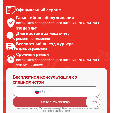
Официальный сервис
Гарантийное обслуживание
источника бесперебойного питания INFORM PDSP -
330 до 3 лет
Диагностика за наш счет,
ремонт по желанию
Бесплатный выезд курьера
в день обращения
Срочный ремонт
источника бесперебойного питания INFORM PDSP -
330 от 35 минут
Бесплатная консультация со
специалистом
Оставить заявку
Нажимая на кнопку "Оставить заявку" Вы соглашаетесь c
политикой
конфиденциальности