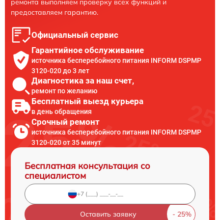
ремонта выполняем проверку всех функций и
предоставляем гарантию.
Официальный сервис
Гарантийное обслуживание
источника бесперебойного питания INFORM DSPMP
3120-020 до 3 лет
Диагностика за наш счет,
ремонт по желанию
Бесплатный выезд курьера
в день обращения
Срочный ремонт
источника бесперебойного питания INFORM DSPMP
3120-020 от 35 минут
Бесплатная консультация со
специалистом
Оставить заявку