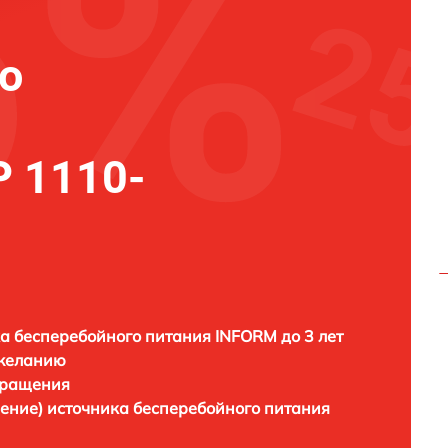
о
 1110-
а бесперебойного питания INFORM до 3 лет
 желанию
бращения
ление) источника бесперебойного питания