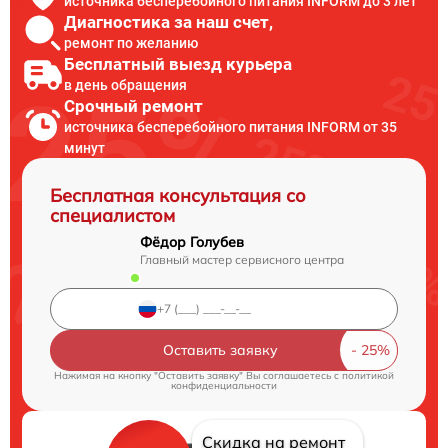
источника бесперебойного питания INFORM до 3 лет
Диагностика за наш счет,
ремонт по желанию
Бесплатный выезд курьера
в день обращения
Срочный ремонт
источника бесперебойного питания INFORM от 35
минут
Бесплатная консультация со
специалистом
Фёдор Голубев
Главный мастер сервисного центра
Оставить заявку
Нажимая на кнопку "Оставить заявку" Вы соглашаетесь c
политикой
конфиденциальности
Скидка на ремонт