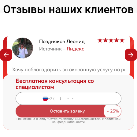
Отзывы наших клиентов
Поздняков Леонид
Нужна консультация?
Источник –
Яндекс
Закажите бесплатную консультацию
Хочу поблагодарить за оказанную услугу по ремонт
Бесплатная консультация со
специалистом
Оставить заявку
Нажимая на кнопку "Оставить заявку" Вы соглашаетесь c
политикой
конфиденциальности